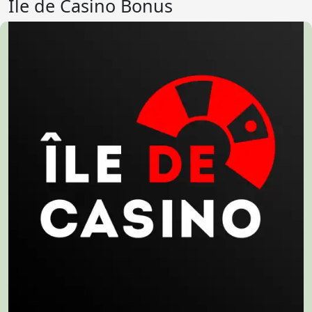
Ile de Casino Bonus