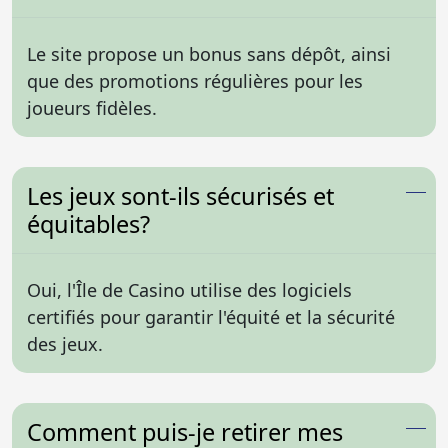
Le site propose un bonus sans dépôt, ainsi
que des promotions régulières pour les
joueurs fidèles.
Les jeux sont-ils sécurisés et
équitables?
Oui, l'Île de Casino utilise des logiciels
certifiés pour garantir l'équité et la sécurité
des jeux.
Comment puis-je retirer mes