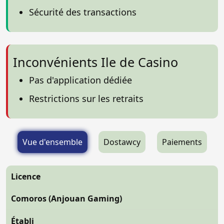
Sécurité des transactions
Inconvénients Ile de Casino
Pas d'application dédiée
Restrictions sur les retraits
Vue d'ensemble
Dostawcy
Paiements
Licence
Comoros (Anjouan Gaming)
Établi