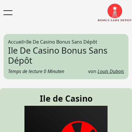
Accueil
>
Ile De Casino Bonus Sans Dépôt
Ile De Casino Bonus Sans
Dépôt
Temps de lecture 0 Minuten
von
Louis Dubois
Ile de Casino