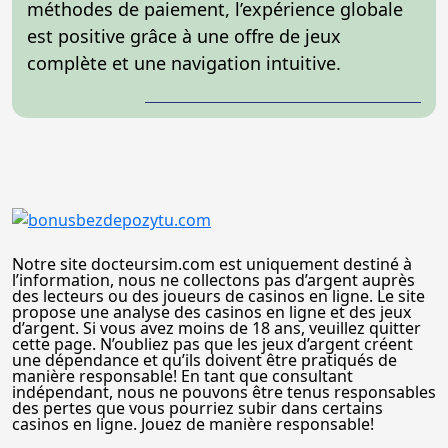
méthodes de paiement, l’expérience globale
est positive grâce à une offre de jeux
complète et une navigation intuitive.
Notre site docteursim.com est uniquement destiné à
l’information, nous ne collectons pas d’argent auprès
des lecteurs ou des joueurs de casinos en ligne. Le site
propose une analyse des casinos en ligne et des jeux
d’argent. Si vous avez moins de 18 ans, veuillez quitter
cette page. N’oubliez pas que les jeux d’argent créent
une dépendance et qu’ils doivent être pratiqués de
manière responsable! En tant que consultant
indépendant, nous ne pouvons être tenus responsables
des pertes que vous pourriez subir dans certains
casinos en ligne. Jouez de manière responsable!