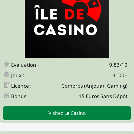
Evaluation :
9.83/10
Jeux :
3100+
Licence :
Comoros (Anjouan Gaming)
Bonus:
15 Euros Sans Dépôt
Visitez Le Casino